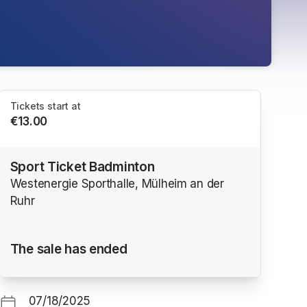
Tickets start at
€13.00
Sport Ticket Badminton
Westenergie Sporthalle, Mülheim an der
Ruhr
ns in a new tab)
The sale has ended
07/18/2025