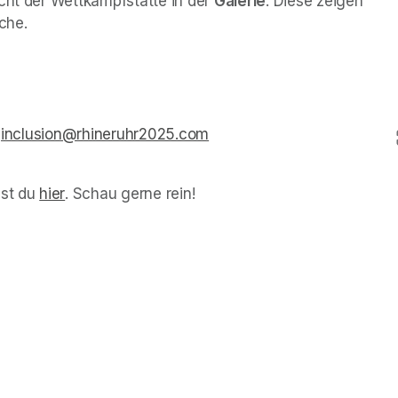
cht der Wettkampfstätte in der 
Galerie
. Diese zeigen 
che.
 
inclusion@rhineruhr2025.com
(opens in a new tab)
st du 
hier
(opens in a new tab)
. Schau gerne rein!