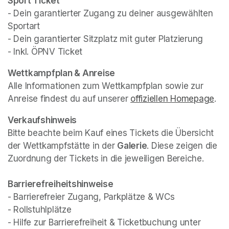
Sport Ticket
- Dein garantierter Zugang zu deiner ausgewählten 
Sportart

- Dein garantierter Sitzplatz mit guter Platzierung

- Inkl. ÖPNV Ticket
(opens in a new tab)
Wettkampfplan & Anreise
Alle Informationen zum Wettkampfplan sowie zur 
Anreise findest du auf unserer 
offiziellen Homepage
(op
.
Verkaufshinweis
Bitte beachte beim Kauf eines Tickets die Übersicht 
der Wettkampfstätte in der 
Galerie
. Diese zeigen die 
Zuordnung der Tickets in die jeweiligen Bereiche.
- Barrierefreier Zugang, Parkplätze & WCs

- Rollstuhlplätze

- Hilfe zur Barrierefreiheit & Ticketbuchung unter 