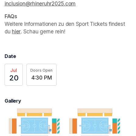
inclusion@rhineruhr2025.com
(opens in a new tab)
Weitere Informationen zu den Sport Tickets findest 
du 
hier
(opens in a new tab)
. Schau gerne rein!
Date
Jul
Doors Open
20
4:30 PM
Gallery