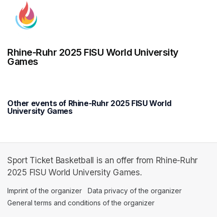
Rhine-Ruhr 2025 FISU World University
Games
Other events of Rhine-Ruhr 2025 FISU World
University Games
Sport Ticket Basketball is an offer from Rhine-Ruhr
2025 FISU World University Games.
Imprint of the organizer
(opens in a new tab)
Data privacy of the organizer
(opens in 
General terms and conditions of the organizer
(opens in a new ta