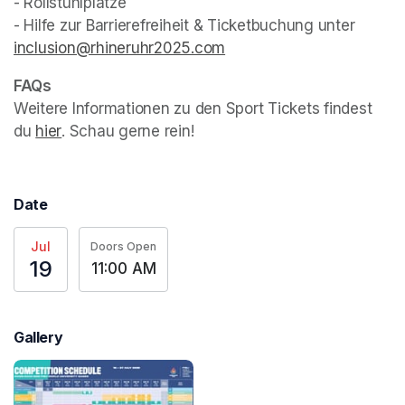
- Rollstuhlplätze

- Hilfe zur Barrierefreiheit & Ticketbuchung unter 
inclusion@rhineruhr2025.com
(opens in a new tab)
Weitere Informationen zu den Sport Tickets findest 
du 
hier
(opens in a new tab)
. Schau gerne rein!
Date
Jul
Doors Open
19
11:00 AM
Gallery