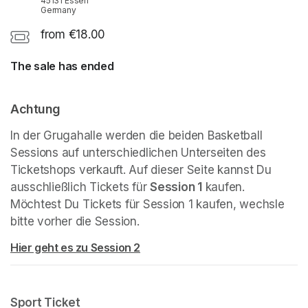
45131 Essen
Germany
from €18.00
The sale has ended
Achtung
In der Grugahalle werden die beiden Basketball 
Sessions auf unterschiedlichen Unterseiten des 
Ticketshops verkauft. Auf dieser Seite kannst Du 
ausschließlich Tickets für 
Session 1
(opens in a new tab
 kaufen. 
Möchtest Du Tickets für Session 1 kaufen, wechsle 
bitte vorher die Session.
Hier geht es zu Session 2
(opens in a new tab)
Sport Ticket