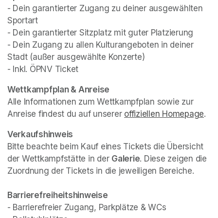
- Dein garantierter Zugang zu deiner ausgewählten 
Sportart

- Dein garantierter Sitzplatz mit guter Platzierung

- Dein Zugang zu allen Kulturangeboten in deiner 
Stadt (außer ausgewählte Konzerte)

- Inkl. ÖPNV Ticket
(opens in a new tab)
(opens in a new tab)
Wettkampfplan & Anreise
Alle Informationen zum Wettkampfplan sowie zur 
Anreise findest du auf unserer 
offiziellen Homepage
(op
.
Verkaufshinweis
Bitte beachte beim Kauf eines Tickets die Übersicht 
der Wettkampfstätte in der 
Galerie
. Diese zeigen die 
Zuordnung der Tickets in die jeweiligen Bereiche.
- Barrierefreier Zugang, Parkplätze & WCs
