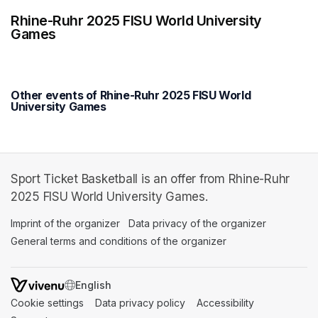
Rhine-Ruhr 2025 FISU World University
Games
Other events of Rhine-Ruhr 2025 FISU World
University Games
Sport Ticket Basketball is an offer from Rhine-Ruhr
2025 FISU World University Games.
Imprint of the organizer
(opens in a new tab)
Data privacy of the organizer
(opens in 
General terms and conditions of the organizer
(opens in a new ta
SWITCH LANGUAGE
Cookie settings
(opens in a new tab)
Data privacy policy
(opens in a new tab)
Accessibility
(opens in a n