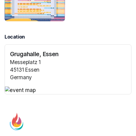
Location
Grugahalle, Essen
Messeplatz 1
45131 Essen
Germany
(opens in a new tab)
(opens in a new tab)