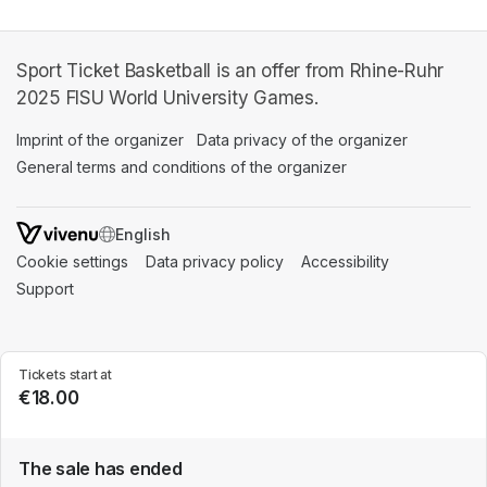
Sport Ticket Basketball is an offer from Rhine-Ruhr
2025 FISU World University Games.
Imprint of the organizer
(opens in a new tab)
Data privacy of the organizer
(opens in 
General terms and conditions of the organizer
(opens in a new ta
SWITCH LANGUAGE
Cookie settings
(opens in a new tab)
Data privacy policy
(opens in a new tab)
Accessibility
(opens in a n
Support
(opens in a new tab)
Tickets start at
€18.00
The sale has ended