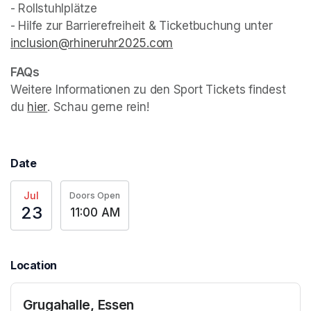
- Rollstuhlplätze

- Hilfe zur Barrierefreiheit & Ticketbuchung unter 
inclusion@rhineruhr2025.com
(opens in a new tab)
Weitere Informationen zu den Sport Tickets findest 
du 
hier
(opens in a new tab)
. Schau gerne rein!
Date
Jul
Doors Open
23
11:00 AM
Location
Grugahalle, Essen