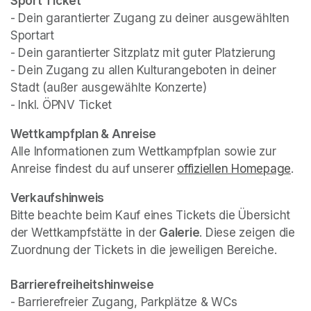
Sport Ticket
- Dein garantierter Zugang zu deiner ausgewählten 
Sportart

- Dein garantierter Sitzplatz mit guter Platzierung

- Dein Zugang zu allen Kulturangeboten in deiner 
Stadt (außer ausgewählte Konzerte)

- Inkl. ÖPNV Ticket
(opens in a new tab)
Wettkampfplan & Anreise
Alle Informationen zum Wettkampfplan sowie zur 
Anreise findest du auf unserer 
offiziellen Homepage
(op
.
Verkaufshinweis
Bitte beachte beim Kauf eines Tickets die Übersicht 
der Wettkampfstätte in der 
Galerie
. Diese zeigen die 
Zuordnung der Tickets in die jeweiligen Bereiche.
- Barrierefreier Zugang, Parkplätze & WCs
