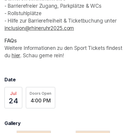
- Barrierefreier Zugang, Parkplätze & WCs

- Rollstuhlplätze

- Hilfe zur Barrierefreiheit & Ticketbuchung unter 
inclusion@rhineruhr2025.com
(opens in a new tab)
Weitere Informationen zu den Sport Tickets findest 
du 
hier
(opens in a new tab)
. Schau gerne rein!
Date
Jul
Doors Open
24
4:00 PM
Gallery