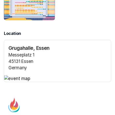
Location
Grugahalle, Essen
Messeplatz 1
45131 Essen
Germany
(opens in a new tab)
(opens in a new tab)