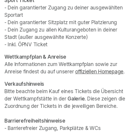
Sport Ticket
- Dein garantierter Zugang zu deiner ausgewählten 
Sportart

- Dein garantierter Sitzplatz mit guter Platzierung

- Dein Zugang zu allen Kulturangeboten in deiner 
Stadt (außer ausgewählte Konzerte)

- Inkl. ÖPNV Ticket
(opens in a new tab)
Wettkampfplan & Anreise
Alle Informationen zum Wettkampfplan sowie zur 
Anreise findest du auf unserer 
offiziellen Homepage
(op
.
Verkaufshinweis
Bitte beachte beim Kauf eines Tickets die Übersicht 
der Wettkampfstätte in der 
Galerie
. Diese zeigen die 
Zuordnung der Tickets in die jeweiligen Bereiche.
- Barrierefreier Zugang, Parkplätze & WCs
