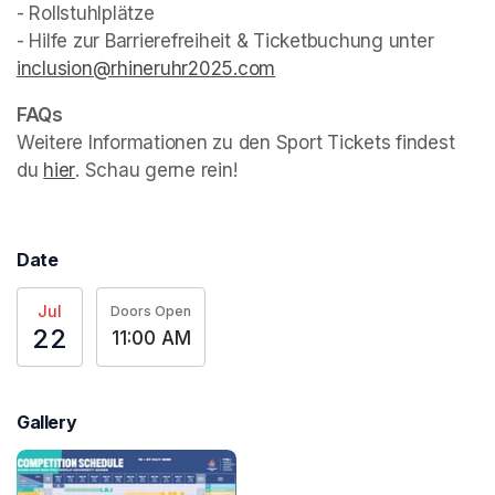
- Rollstuhlplätze

- Hilfe zur Barrierefreiheit & Ticketbuchung unter 
inclusion@rhineruhr2025.com
(opens in a new tab)
Weitere Informationen zu den Sport Tickets findest 
du 
hier
(opens in a new tab)
. Schau gerne rein!
Date
Jul
Doors Open
22
11:00 AM
Gallery