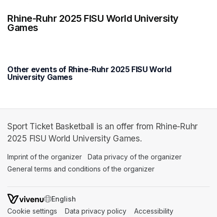
Rhine-Ruhr 2025 FISU World University
Games
Other events of Rhine-Ruhr 2025 FISU World
University Games
Sport Ticket Basketball is an offer from Rhine-Ruhr
2025 FISU World University Games.
Imprint of the organizer
(opens in a new tab)
Data privacy of the organizer
(opens in 
General terms and conditions of the organizer
(opens in a new ta
SWITCH LANGUAGE
Cookie settings
(opens in a new tab)
Data privacy policy
(opens in a new tab)
Accessibility
(opens in a n