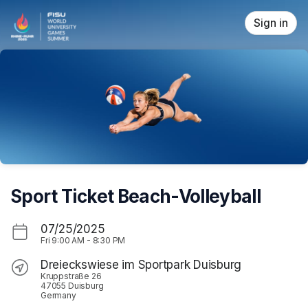
Skip header
Sign in
Sport Ticket Beach-Volleyball
07/25/2025
Fri
9:00 AM
-
8:30 PM
Dreieckswiese im Sportpark Duisburg
Kruppstraße 26
47055 Duisburg
Germany