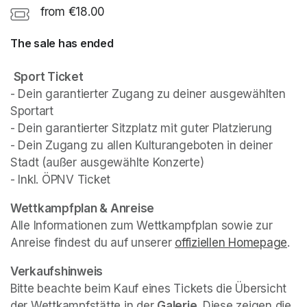
from €18.00
The sale has ended
Sport Ticket
- Dein garantierter Zugang zu deiner ausgewählten 
Sportart

- Dein garantierter Sitzplatz mit guter Platzierung

- Dein Zugang zu allen Kulturangeboten in deiner 
Stadt (außer ausgewählte Konzerte)

- Inkl. ÖPNV Ticket
(opens in a new tab)
Wettkampfplan & Anreise
Alle Informationen zum Wettkampfplan sowie zur 
Anreise findest du auf unserer 
offiziellen Homepage
(op
.
Verkaufshinweis
Bitte beachte beim Kauf eines Tickets die Übersicht 
der Wettkampfstätte in der 
Galerie
. Diese zeigen die 