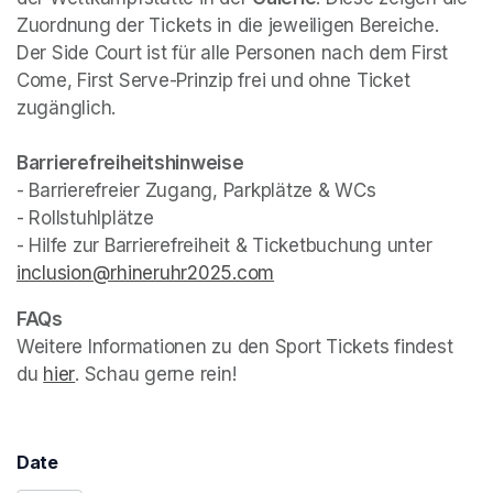
Zuordnung der Tickets in die jeweiligen Bereiche.

Der Side Court ist für alle Personen nach dem First 
Come, First Serve-Prinzip frei und ohne Ticket 
zugänglich.
- Barrierefreier Zugang, Parkplätze & WCs

- Rollstuhlplätze

- Hilfe zur Barrierefreiheit & Ticketbuchung unter 
inclusion@rhineruhr2025.com
(opens in a new tab)
Weitere Informationen zu den Sport Tickets findest 
du 
hier
(opens in a new tab)
. Schau gerne rein!
Date