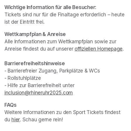
Wichtige Information für alle Besucher:
Tickets sind nur für die Finaltage erforderlich – heute 
ist der Eintritt frei
.
(opens in a new tab)
(opens in a new tab)
Wettkampfplan & Anreise
Alle Informationen zum Wettkampfplan sowie zur 
Anreise findest du auf unserer 
offiziellen Homepage
(op
.
- Barrierefreier Zugang, Parkplätze & WCs

- Rollstuhlplätze

- Hilfe zur Barrierefreiheit unter 
inclusion@rhineruhr2025.com
(opens in a new tab)
Weitere Informationen zu den Sport Tickets findest 
du 
hier
(opens in a new tab)
. Schau gerne rein!