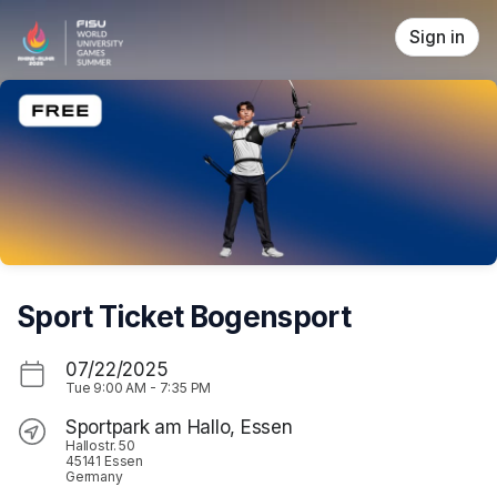
Skip header
Sign in
Sport Ticket Bogensport
07/22/2025
Tue
9:00 AM
-
7:35 PM
Sportpark am Hallo, Essen
Hallostr. 50
45141 Essen
Germany