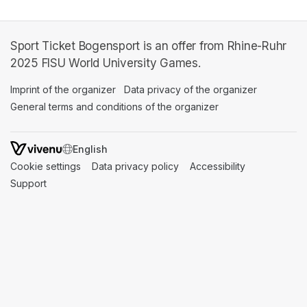
Sport Ticket Bogensport is an offer from Rhine-Ruhr
2025 FISU World University Games.
Imprint of the organizer
(opens in a new tab)
Data privacy of the organizer
(opens in 
General terms and conditions of the organizer
(opens in a new ta
SWITCH LANGUAGE
Cookie settings
(opens in a new tab)
Data privacy policy
(opens in a new tab)
Accessibility
(opens in a n
Support
(opens in a new tab)