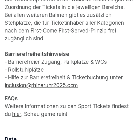
Zuordnung der Tickets in die jeweiligen Bereiche.

Bei allen weiteren Bahnen gibt es zusätzlich 
Stehplätze, die für Ticketinhaber aller Kategorien 
nach dem First-Come First-Served-Prinzip frei 
zugänglich sind.
- Barrierefreier Zugang, Parkplätze & WCs

- Rollstuhlplätze

- Hilfe zur Barrierefreiheit & Ticketbuchung unter 
inclusion@rhineruhr2025.com
(opens in a new tab)
Weitere Informationen zu den Sport Tickets findest 
du 
hier
(opens in a new tab)
. Schau gerne rein!
Date