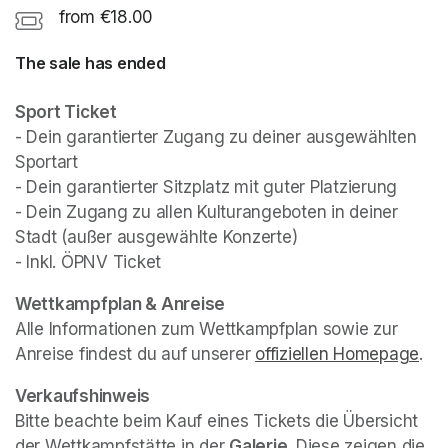
from €18.00
The sale has ended
Sport Ticket
- Dein garantierter Zugang zu deiner ausgewählten 
Sportart

- Dein garantierter Sitzplatz mit guter Platzierung

- Dein Zugang zu allen Kulturangeboten in deiner 
Stadt (außer ausgewählte Konzerte)

- Inkl. ÖPNV Ticket
(opens in a new tab)
(opens in a new tab)
Wettkampfplan & Anreise
Alle Informationen zum Wettkampfplan sowie zur 
Anreise findest du auf unserer 
offiziellen Homepage
(op
.
Verkaufshinweis
Bitte beachte beim Kauf eines Tickets die Übersicht 
der Wettkampfstätte in der 
Galerie
. Diese zeigen die 