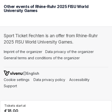
Other events of Rhine-Ruhr 2025 FISU World
University Games
Sport Ticket Fechten is an offer from Rhine-Ruhr
2025 FISU World University Games.
Imprint of the organizer
(opens in a new tab)
Data privacy of the organizer
(opens in 
General terms and conditions of the organizer
(opens in a new ta
SWITCH LANGUAGE
Cookie settings
(opens in a new tab)
Data privacy policy
(opens in a new tab)
Accessibility
(opens in a n
Support
(opens in a new tab)
Tickets start at
€18.00