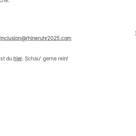
che.
 
inclusion@rhineruhr2025.com
(opens in a new tab)
st du 
hier
(opens in a new tab)
. Schau' gerne rein!