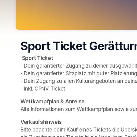
Sport Ticket Gerättu
Sport Ticket
- Dein garantierter Zugang zu deiner ausgewählt
- Dein garantierter Sitzplatz mit guter Platzierung
- Dein Zugang zu allen Kulturangeboten an deine
- Inkl. ÖPNV Ticket
(opens in a new tab)
(opens in a new tab)
Wettkampfplan & Anreise
Alle Informationen zum Wettkampfplan sowie zur 
Verkaufshinweis
Bitte beachte beim Kauf eines Tickets die Übersi