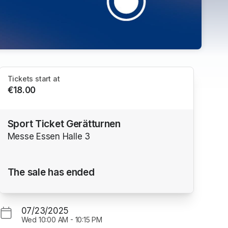
Tickets start at
€18.00
Sport Ticket Gerätturnen
Messe Essen Halle 3
The sale has ended
ns in a new tab)
07/23/2025
Wed
10:00 AM
-
10:15 PM