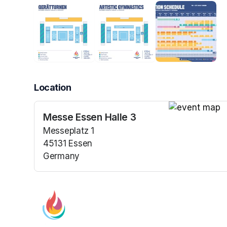
Location
Messe Essen Halle 3
(opens in a n
Messeplatz 1
45131 Essen
Germany
(opens in a new tab)