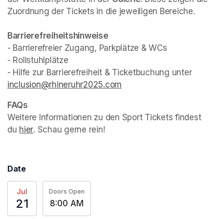
Zuordnung der Tickets in die jeweiligen Bereiche.
- Barrierefreier Zugang, Parkplätze & WCs

- Rollstuhlplätze

- Hilfe zur Barrierefreiheit & Ticketbuchung unter 
inclusion@rhineruhr2025.com
(opens in a new tab)
Weitere Informationen zu den Sport Tickets findest 
du 
hier
(opens in a new tab)
. Schau gerne rein!
Date
Jul
Doors Open
21
8:00 AM