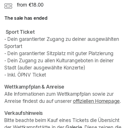
from €18.00
The sale has ended
Sport Ticket
- Dein garantierter Zugang zu deiner ausgewählten 
Sportart

- Dein garantierter Sitzplatz mit guter Platzierung

- Dein Zugang zu allen Kulturangeboten in deiner 
Stadt (außer ausgewählte Konzerte)

- Inkl. ÖPNV Ticket
(opens in a new tab)
(opens in a new tab)
Wettkampfplan & Anreise
Alle Informationen zum Wettkampfplan sowie zur 
Anreise findest du auf unserer 
offiziellen Homepage
(op
.
Verkaufshinweis
Bitte beachte beim Kauf eines Tickets die Übersicht 
der Wettkampfstätte in der 
Galerie
. Diese zeigen die 