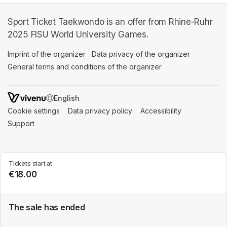
Sport Ticket Taekwondo is an offer from Rhine-Ruhr
2025 FISU World University Games.
Imprint of the organizer
(opens in a new tab)
Data privacy of the organizer
(opens in 
General terms and conditions of the organizer
(opens in a new ta
SWITCH LANGUAGE
Cookie settings
(opens in a new tab)
Data privacy policy
(opens in a new tab)
Accessibility
(opens in a n
Support
(opens in a new tab)
Tickets start at
€18.00
The sale has ended