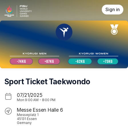
Skip header
Sign in
Sport Ticket Taekwondo
07/21/2025
Mon
9:00 AM
-
8:00 PM
Messe Essen Halle 6
Messeplatz 1
45131 Essen
Germany