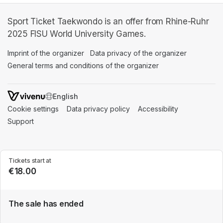
Sport Ticket Taekwondo is an offer from Rhine-Ruhr
2025 FISU World University Games.
Imprint of the organizer
(opens in a new tab)
Data privacy of the organizer
(opens in 
General terms and conditions of the organizer
(opens in a new ta
SWITCH LANGUAGE
Cookie settings
(opens in a new tab)
Data privacy policy
(opens in a new tab)
Accessibility
(opens in a n
Support
(opens in a new tab)
Tickets start at
€18.00
The sale has ended