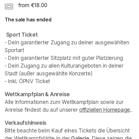
from €18.00
The sale has ended
Sport Ticket
- Dein garantierter Zugang zu deiner ausgewählten 
Sportart

- Dein garantierter Sitzplatz mit guter Platzierung

- Dein Zugang zu allen Kulturangeboten in deiner 
Stadt (außer ausgewählte Konzerte)

- Inkl. ÖPNV Ticket
(opens in a new tab)
(opens in a new tab)
(opens in a new tab)
Wettkampfplan & Anreise
Alle Informationen zum Wettkampfplan sowie zur 
Anreise findest du auf unserer 
offiziellen Homepage
(op
..
Verkaufshinweis
Bitte beachte beim Kauf eines Tickets die Übersicht 
der Wettkampfstätte in der 
Galerie
. Diese zeigen die 