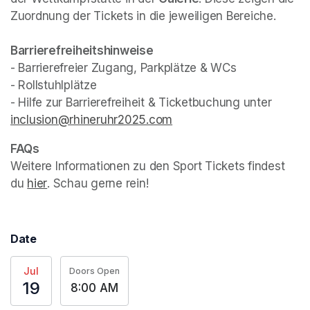
Zuordnung der Tickets in die jeweiligen Bereiche.
- Barrierefreier Zugang, Parkplätze & WCs

- Rollstuhlplätze

- Hilfe zur Barrierefreiheit & Ticketbuchung unter 
inclusion@rhineruhr2025.com
(opens in a new tab)
Weitere Informationen zu den Sport Tickets findest 
du 
hier
(opens in a new tab)
. Schau gerne rein!
Date
Jul
Doors Open
19
8:00 AM