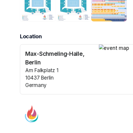
Location
Max-Schmeling-Halle,
(opens in a n
Berlin
Am Falkplatz 1
10437 Berlin
Germany
(opens in a new tab)