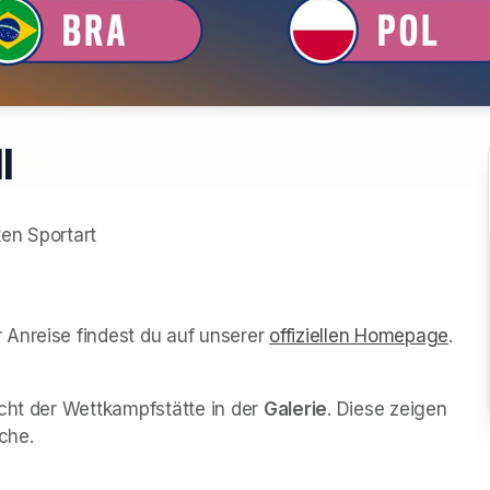
l
en Sportart

g
Anreise findest du auf unserer 
offiziellen Homepage
(ope
.
cht der Wettkampfstätte in der 
Galerie
. Diese zeigen 
che.