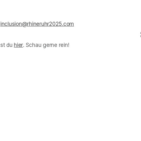
 
inclusion@rhineruhr2025.com
(opens in a new tab)
st du 
hier
(opens in a new tab)
. Schau gerne rein!