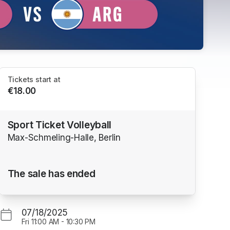
Tickets start at
€18.00
Sport Ticket Volleyball
Max-Schmeling-Halle, Berlin
ns in a new tab)
The sale has ended
07/18/2025
Fri
11:00 AM
-
10:30 PM