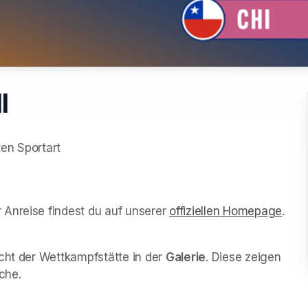
l
en Sportart

g
Anreise findest du auf unserer 
offiziellen Homepage
(ope
.
cht der Wettkampfstätte in der 
Galerie
. Diese zeigen 
che.