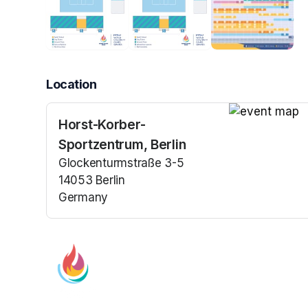
Location
Horst-Korber-
(opens in a n
Sportzentrum, Berlin
Glockenturmstraße 3-5
14053 Berlin
Germany
(opens in a new tab)