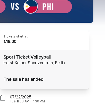
Tickets start at
€18.00
Sport Ticket Volleyball
Horst-Korber-Sportzentrum, Berlin
ns in a new tab)
The sale has ended
07/22/2025
Tue
11:00 AM
-
4:30 PM