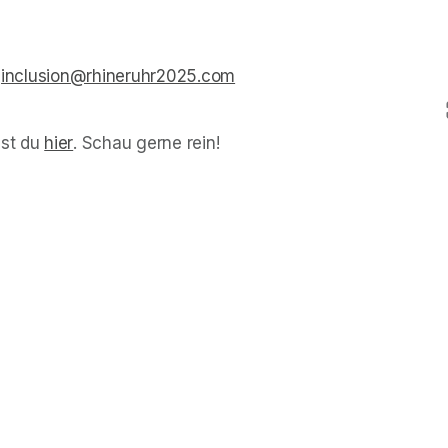
 
inclusion@rhineruhr2025.com
(opens in a new tab)
st du 
hier
(opens in a new tab)
. Schau gerne rein!