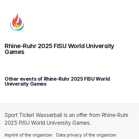
Rhine-Ruhr 2025 FISU World University
Games
Other events of Rhine-Ruhr 2025 FISU World
University Games
Sport Ticket Wasserball is an offer from Rhine-Ruhr
2025 FISU World University Games.
Imprint of the organizer
(opens in a new tab)
Data privacy of the organizer
(opens in 