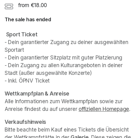
from €18.00
The sale has ended
Sport Ticket
- Dein garantierter Zugang zu deiner ausgewählten 
Sportart

- Dein garantierter Sitzplatz mit guter Platzierung

- Dein Zugang zu allen Kulturangeboten in deiner 
Stadt (außer ausgewählte Konzerte)

- Inkl. ÖPNV Ticket
(opens in a new tab)
(opens in a new tab)
Wettkampfplan & Anreise
Alle Informationen zum Wettkampfplan sowie zur 
Anreise findest du auf unserer 
offiziellen Homepage
(op
.
Verkaufshinweis
Bitte beachte beim Kauf eines Tickets die Übersicht 
der Wettkampfstätte in der 
Galerie
. Diese zeigen die 