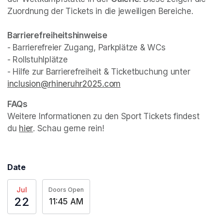
Zuordnung der Tickets in die jeweiligen Bereiche.
- Barrierefreier Zugang, Parkplätze & WCs

- Rollstuhlplätze

- Hilfe zur Barrierefreiheit & Ticketbuchung unter 
inclusion@rhineruhr2025.com
(opens in a new tab)
Weitere Informationen zu den Sport Tickets findest 
du 
hier
(opens in a new tab)
. Schau gerne rein!
Date
Jul
Doors Open
22
11:45 AM