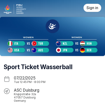
Skip header
Sign in
Sport Ticket Wasserball
07/22/2025
Tue
12:45 PM
-
8:00 PM
ASC Duisburg
Kruppstraße 32a
47057 Duisburg
Germany