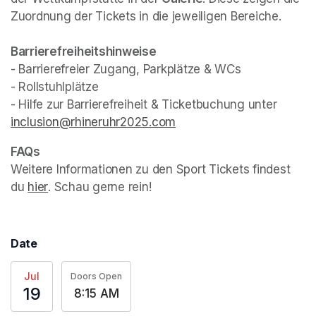
Zuordnung der Tickets in die jeweiligen Bereiche.
- Barrierefreier Zugang, Parkplätze & WCs

- Rollstuhlplätze

- Hilfe zur Barrierefreiheit & Ticketbuchung unter 
inclusion@rhineruhr2025.com
(opens in a new tab)
Weitere Informationen zu den Sport Tickets findest 
du 
hier
(opens in a new tab)
. Schau gerne rein!
Date
Jul
Doors Open
19
8:15 AM