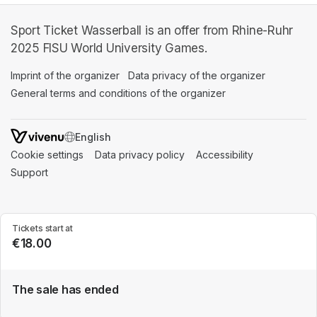
Sport Ticket Wasserball is an offer from Rhine-Ruhr
2025 FISU World University Games.
Imprint of the organizer
(opens in a new tab)
Data privacy of the organizer
(opens in 
General terms and conditions of the organizer
(opens in a new ta
SWITCH LANGUAGE
Cookie settings
(opens in a new tab)
Data privacy policy
(opens in a new tab)
Accessibility
(opens in a n
Support
(opens in a new tab)
Tickets start at
€18.00
The sale has ended