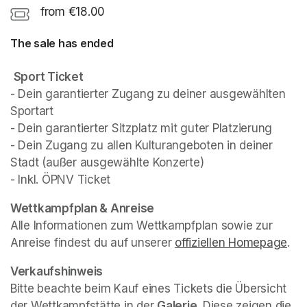
from €18.00
The sale has ended
Sport Ticket
- Dein garantierter Zugang zu deiner ausgewählten 
Sportart

- Dein garantierter Sitzplatz mit guter Platzierung

- Dein Zugang zu allen Kulturangeboten in deiner 
Stadt (außer ausgewählte Konzerte)

- Inkl. ÖPNV Ticket
(opens in a new tab)
(opens in a new tab)
Wettkampfplan & Anreise
Alle Informationen zum Wettkampfplan sowie zur 
Anreise findest du auf unserer 
offiziellen Homepage
(op
.
Verkaufshinweis
Bitte beachte beim Kauf eines Tickets die Übersicht 
der Wettkampfstätte in der 
Galerie
. Diese zeigen die 